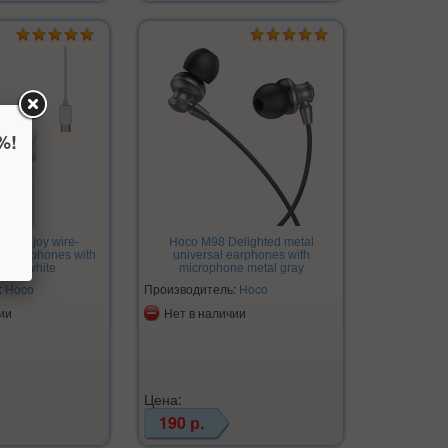
%!
pe-c joy wire-
Hoco M98 Delighted metal
tal earphones with
universal earphones with
hone white
microphone metal gray
:
Hoco
Производитель:
Hoco
ии
Нет в наличии
Цена:
190 р.