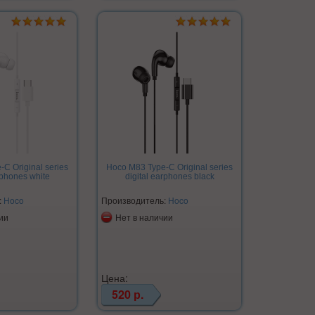
C Original series
Hoco M83 Type-C Original series
rphones white
digital earphones black
:
Hoco
Производитель:
Hoco
ии
Нет в наличии
Цена:
520 р.