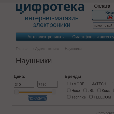
Оплата
интернет-магазин
электроники
Авто электроника
Смартфоны и аксесс
Главная
→
Аудио техника
→
Наушники
Наушники
Цена:
Бренды
1MORE
A4TECH
-
Hoco
JBL
Koss
Technics
TELECOM
ПОКАЗАТЬ
Сортироват