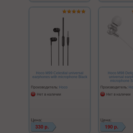
Hoco M99 Celestial universal
Hoco M98 Delig
earphones with microphone Black
universal earp
microphone Si
Производитель:
Hoco
Производитель:
Ho
Нет в наличии
Нет в наличии
Цена:
Цена:
330 р.
190 р.