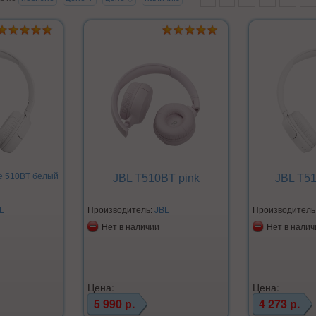
e 510BT белый
JBL T510BT pink
JBL T51
L
Производитель:
JBL
Производитель
Нет в наличии
Нет в налич
Цена:
Цена:
5 990 р.
4 273 р.