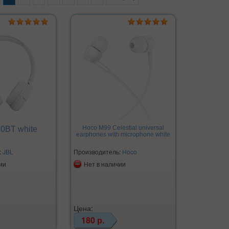
Hoco M99 Celestial universal
0BT white
earphones with microphone white
:
JBL
Производитель:
Hoco
ии
Нет в наличии
Цена:
180 р.