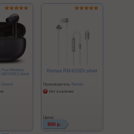
a True Wireless
Remax RM-610Di silver
o (M2103E1) black
:
Xiaomi
Производитель:
Remax
ии
Нет в наличии
Цена:
800 р.