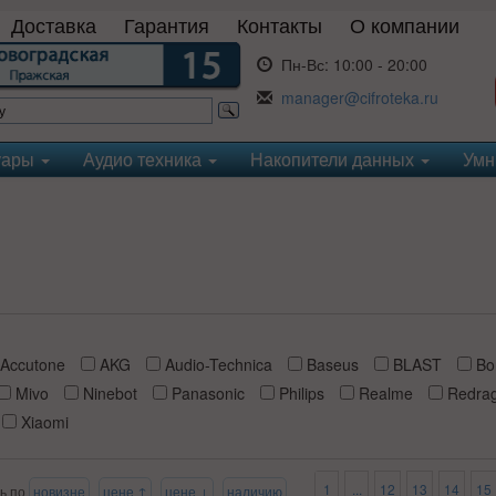
Доставка
Гарантия
Контакты
О компании
Пн-Вс:
10:00 - 20:00
manager@cifroteka.ru
уары
Аудио техника
Накопители данных
Умн
Accutone
AKG
Audio-Technica
Baseus
BLAST
Bo
Mivo
Ninebot
Panasonic
Philips
Realme
Redra
Xiaomi
1
...
12
13
14
15
ь по
новизне
цене ↑
цене ↓
наличию