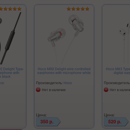
 Delight Type-
Hoco M90 Delight wire-controlled
Hoco M83 Type-
earphone with
earphones with microphone white
digital ea
 black
co
Производитель:
Hoco
Производитель
Нет в наличии
Нет в налич
Цена:
Цена:
350 р.
520 р.