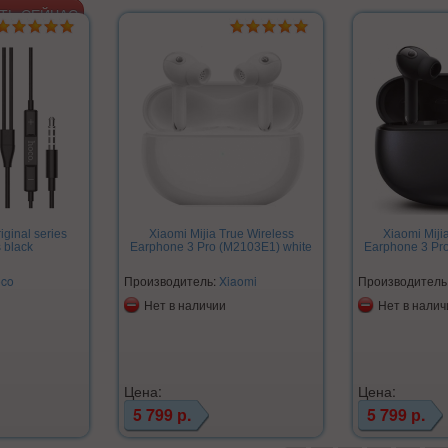
ginal series
Xiaomi Mijia True Wireless
Xiaomi Miji
 black
Earphone 3 Pro (M2103E1) white
Earphone 3 Pr
co
Производитель:
Xiaomi
Производитель
Нет в наличии
Нет в налич
Цена:
Цена:
5 799 р.
5 799 р.