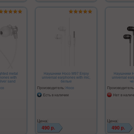
hted metal
Наушники Hoco M97 Enjoy
Наушники H
hones with
universal earphones with mic,
universal ear
lver sand
белые
че
co
Производитель:
Hoco
Производитель
Есть в наличии
Нет в налич
Цена:
Цена:
490 р.
490 р.