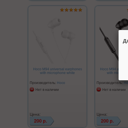
Д
Hoco M94 universal earphones
Hoco M94 univers
with microphone white
with microph
Производитель:
Hoco
Производитель:
Ho
Нет в наличии
Нет в наличии
Цена:
Цена:
200 р.
200 р.