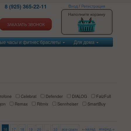
8 (925) 365-22-11
Вход
/
Регистрация
Наполните корзину
ЗАКАЗАТЬ ЗВОНОК
ые часы и фитнес браслеты
Для дома
rofone
Celebrat
Defender
DIALOG
FaizFull
gon
Remax
Ritmix
Sennheiser
SmartBuy
←назад
вперед→
16
17
18
19
20
...
33
все сразу