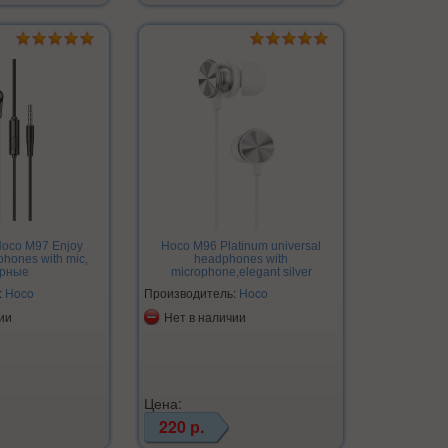
oco M97 Enjoy
Hoco M96 Platinum universal
phones with mic,
headphones with
рные
microphone,elegant silver
:
Hoco
Производитель:
Hoco
ии
Нет в наличии
Цена:
220 р.