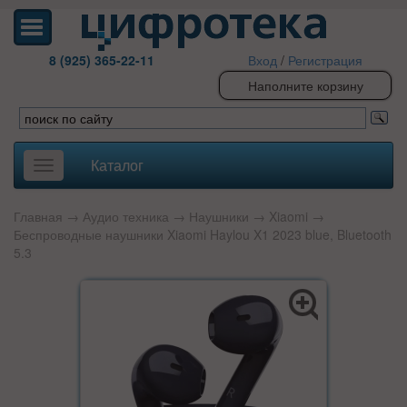
8 (925) 365-22-11
Вход
/
Регистрация
Наполните корзину
Каталог
Toggle
navigation
Главная
→
Аудио техника
→
Наушники
→
Xiaomi
→
Беспроводные наушники Xiaomi Haylou X1 2023 blue, Bluetooth
5.3