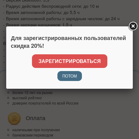
- Радиус действия беспроводной сети: до 10 м
- Время автономной работы: до 5,5 ч
- Время автономной работы с зарядным чехлом: до 24 ч
- Время зарядки наушников: 1,5 ч
- Емкость аккумулятора наушников: 35 мАч
Для зарегистрированных пользователей
- Емкость аккумулятора зарядного чехла: 300 мАч
В комплект поставки входят:
скидка 20%!
- Наушники Haylou X1 2023 TWS
- Кейс для зарядки
ЗАРЕГИСТРИРОВАТЬСЯ
- Кабель для зарядки USB-A / USB-C
ПОТОМ
Надежность
более 15 лет на рынке
высокий рейтинг
доверие покупателей по всей России
Оплата
наличными при получении
банковским переводом