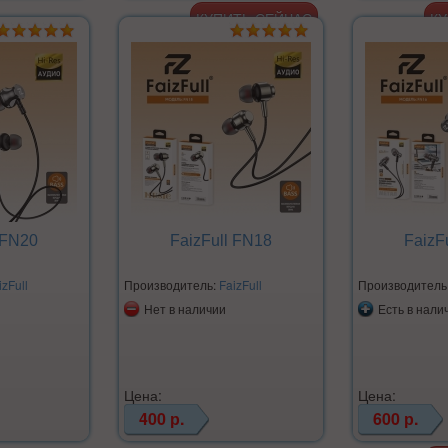
 FN20
FaizFull FN18
FaizF
izFull
Производитель:
FaizFull
Производитель
Нет в наличии
Есть в нали
Цена:
Цена:
400 р.
600 р.