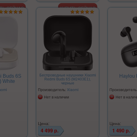
Беспроводные наушники Xiaomi
i Buds 6S
Haylou 
Redmi Buds 6S (M2403E1),
 White
черные
aomi
Производитель:
Xiaomi
Производитель
Нет в наличии
Нет в налич
Цена:
Цена:
4 499 р.
1 490 р.