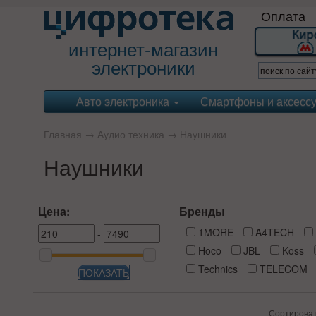
Оплата
интернет-магазин
электроники
Авто электроника
Смартфоны и аксесс
Главная
→
Аудио техника
→
Наушники
Наушники
Цена:
Бренды
1MORE
A4TECH
-
Hoco
JBL
Koss
Technics
TELECOM
ПОКАЗАТЬ
Сортирова