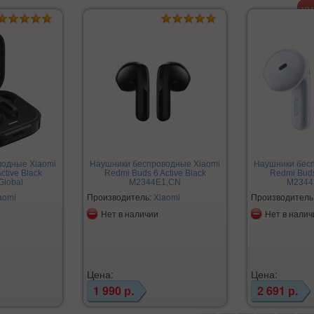
водные Xiaomi
Наушники беспроводные Xiaomi
Наушники бес
ctive Black
Redmi Buds 6 Active Black
Redmi Buds
Global
M2344E1,CN
M2344
aomi
Производитель:
Xiaomi
Производитель
Нет в наличии
Нет в налич
Цена:
Цена:
1 990 р.
2 691 р.