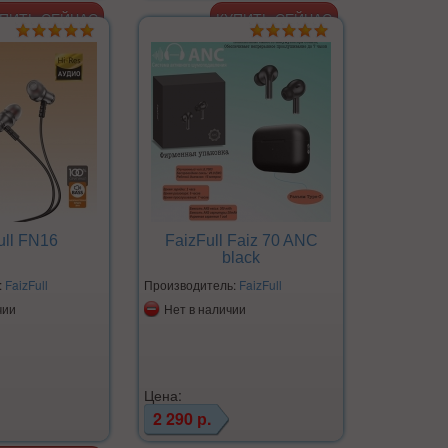
ull FN16
FaizFull Faiz 70 ANC
black
:
FaizFull
Производитель:
FaizFull
чии
Нет в наличии
Цена:
2 290 р.