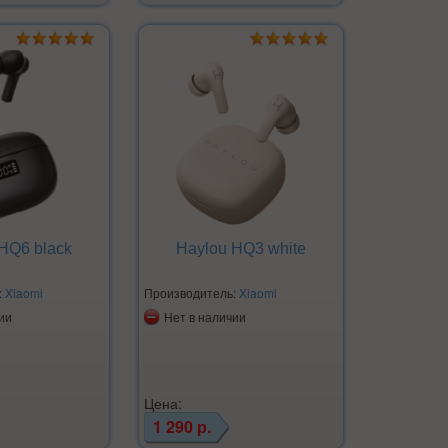
HQ6 black
Haylou HQ3 white
:
Xiaomi
Производитель:
Xiaomi
ии
Нет в наличии
Цена:
1 290 р.