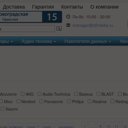
Доставка
Гарантия
Контакты
О компании
Пн-Вс:
10:00 - 20:00
manager@cifroteka.ru
уары
Аудио техника
Накопители данных
Умн
Accutone
AKG
Audio-Technica
Baseus
BLAST
Bo
Mivo
Ninebot
Panasonic
Philips
Realme
Redra
Xiaomi
1
...
9
10
11
12
ть по
новизне
цене ↑
цене ↓
наличию