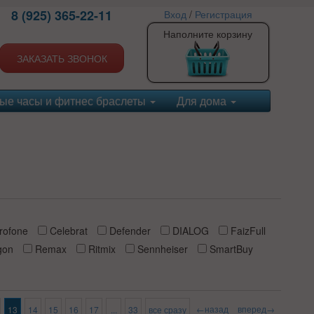
8 (925) 365-22-11
Вход
/
Регистрация
Наполните корзину
ЗАКАЗАТЬ ЗВОНОК
ые часы и фитнес браслеты
Для дома
rofone
Celebrat
Defender
DIALOG
FaizFull
gon
Remax
Ritmix
Sennheiser
SmartBuy
←назад
вперед→
13
14
15
16
17
...
33
все сразу