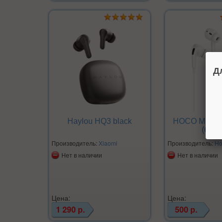
Д
Haylou HQ3 black
HOCO M1 Pro 
(белы
Производитель:
Xiaomi
Производитель:
Ho
Нет в наличии
Нет в наличии
Цена:
Цена:
1 290 р.
500 р.