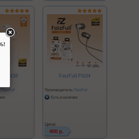
%!
ull FN38
FaizFull FN34
:
FaizFull
Производитель:
FaizFull
чии
Есть в наличии
Цена:
400 р.