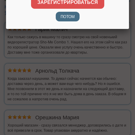
ЗАРЕГИСТРИРОВАТЬСЯ
ПОТОМ
Гарик Малич
Как только сажусь в машину то сразу смотрю на свой новенький
видеорегистратор Sho-Me Combo 1. Нашел его на этом сайте как раз
по хорошей цене. Оказали мне услугу очень качественно и быстро.
Доставку мне тоже организовали до квартиры.
Арнольд Толкача
Когда заказал наушники. То думал сейчас начнется как обычно:
доставка через день, а может вам еще чего нибудь? Но я ошибся.
Мне позвонили в этот же день и назначили на следующий доставку,
и то по той причине что я не мог быть дома в день заказа. В общем я
не сожалею а напротив очень рад.
Орешкина Мария
Хороший магазин - сразу связался менеджер, договорились о дате и
всё привезли в срок. Товар упакован аккуратно и надёжно.