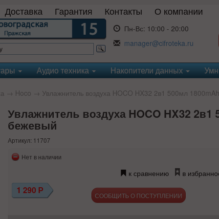
Доставка
Гарантия
Контакты
О компании
Пн-Вс:
10:00 - 20:00
manager@cifroteka.ru
уары
Аудио техника
Накопители данных
Умн
ха
→
Hoco
→ Увлажнитель воздуха HOCO HX32 2в1 500мл 1800mA
Увлажнитель воздуха HOCO HX32 2в1 
бежевый
Артикул: 11707
Нет в наличии
к сравнению
в избранно
1 290
Р
СООБЩИТЬ О ПОСТУПЛЕНИИ