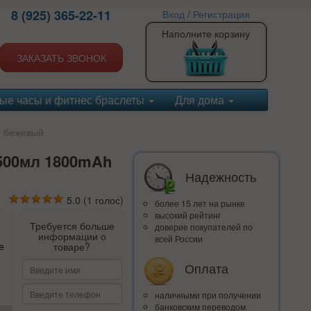
8 (925) 365-22-11
Вход
/
Регистрация
Наполните корзину
ЗАКАЗАТЬ ЗВОНОК
ые часы и фитнес браслеты
Для дома
h бежевый
500мл 1800mAh
Надежность
5.0
(
1
голос)
более 15 лет на рынке
высокий рейтинг
Требуется больше
доверие покупателей по
информации о
всей России
е
товаре?
Оплата
наличными при получении
банковским переводом