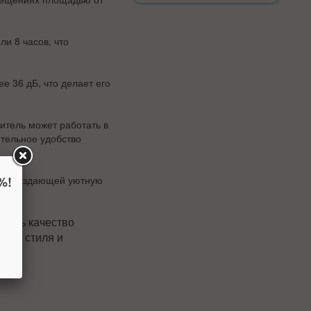
ли 8 часов, что
е 36 дБ, что делает его
итель может работать в
ительное удобство
%!
ой, создающей уютную
чшить качество
мент стиля и