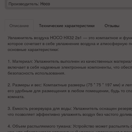
Производитель:
Hoco
Описание
Технические характеристики
Отзывы
Увлажнитель воздуха HOCO HX32 2в1
— это компактное и функ
которое сочетает в себе увлажнение воздуха и атмосферную по
основные характеристики:
1.
Материал
: Увлажнитель выполнен из качественных материал
включает в себя надежные электронные компоненты, что обесп
безопасность использования.
2.
Размеры и вес
: Компактные размеры (75 * 75 * 197 мм) и лег
его удобным для размещения в любом помещении, будь то спа
комната.
3.
Емкость резервуара для воды
: Увлажнитель оснащен резер
что позволяет эффективно увлажнять воздух без частого долив
4.
Объем распыляемого тумана
: Устройство может распылять о
час, что обеспечивает оптимальный уровень увлажнения в п