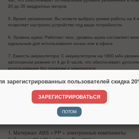
20 до 30 квадратных метров.
5.
Время увлажнения
: Вы можете выбрать режим работы на 4 и
позволяет настроить устройство под ваши потребности.
6.
Уровень шума
: Работает тихо, уровень шума составляет мене
идеальным для использования ночью или в офисе.
7.
Емкость аккумулятора
: С аккумулятором на 1800 мАч увлажн
автономном режиме от 4 до 6 часов, что обеспечивает дополн
использования без привязки к электросети.
ля зарегистрированных пользователей скидка 20
8.
Цветная подсветка
: Увлажнитель оснащен цветной подсветк
атмосферу и позволяющей использовать его как ночник.
ЗАРЕГИСТРИРОВАТЬСЯ
ет улу
HOCO HX32 2в1 — это отличный выбор для тех, кто хоч
воздуха в своем доме или офисе, добавив при этом эле
ПОТОМ
комфорта.
1. Материал: ABS + PP + электронные компоненты