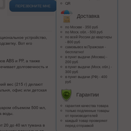
QR
ПЕРЕЗВОНИТЕ МНЕ
Доставка
по Москве - 350 руб
по Моск. обл. - 500 руб
циональное устройство,
по всей Росcии до квартиры
- 800 руб
дсветку. Вот его
самовывоз м.Пражская -
бесплатно!
в пункт выдачи (Москва) -
ов ABS и PP, а также
200 руб
ечивает долговечность и
в пункт выдачи (Моск. обл.) -
300 руб
в пункт выдачи (РФ) - 400
руб
кий вес (215 г) делают
льня, офис или детская
Гарантии
гарантия качества товара
вуаром объемом 500 мл,
только подлинные товары
а воды.
от производителей
каждый товар проверяют
т 20 до 40 мл тумана в
перед отправкой
омещениях площадью от