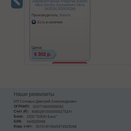
Аккумуляторная отвертка Xiaomi
Mijia Electric Screwdriver 24in1
(MJDDLSD003QW)
Previous
Производитель:
Xiaomi
Есть в наличии
Цена:
6 302 р.
Наши реквизиты
ИП Соловых Дмитрий Александрович
ОГРНИП:
323774600595052
Счёт (₽):
40802810000000275241
Банк:
ООО "ОЗОН Банк"
БИК:
044525068
Корр. счёт:
30101810645374525068