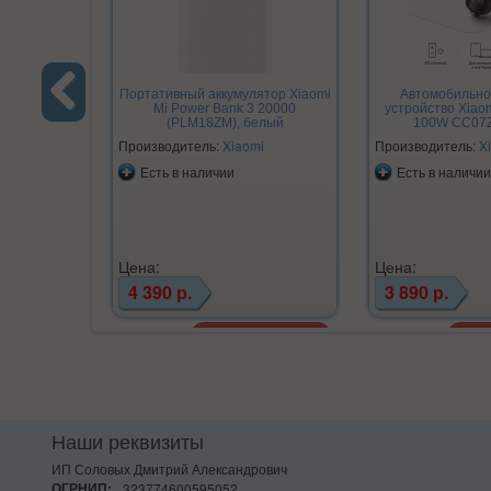
Портативный аккумулятор Xiaomi
Автомобильно
Mi Power Bank 3 20000
устройство Xiao
(PLM18ZM), белый
100W CC07
Previous
Производитель:
Xiaomi
Производитель:
X
Есть в наличии
Есть в наличии
Цена:
Цена:
4 390 р.
3 890 р.
Наши реквизиты
ИП Соловых Дмитрий Александрович
ОГРНИП:
323774600595052