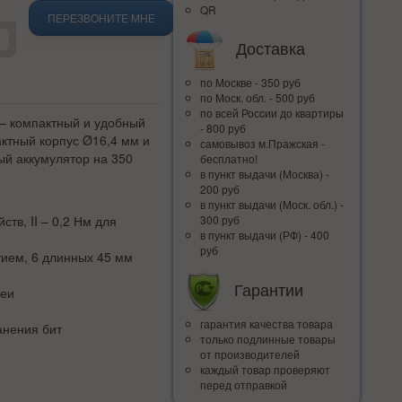
QR
ПЕРЕЗВОНИТЕ МНЕ
Доставка
по Москве - 350 руб
по Моск. обл. - 500 руб
по всей Росcии до квартиры
 – компактный и удобный
- 800 руб
актный корпус Ø16,4 мм и
самовывоз м.Пражская -
ый аккумулятор на 350
бесплатно!
в пункт выдачи (Москва) -
200 руб
в пункт выдачи (Моск. обл.) -
ств, II – 0,2 Нм для
300 руб
в пункт выдачи (РФ) - 400
руб
тием, 6 длинных 45 мм
Гарантии
реи
гарантия качества товара
анения бит
только подлинные товары
от производителей
каждый товар проверяют
перед отправкой