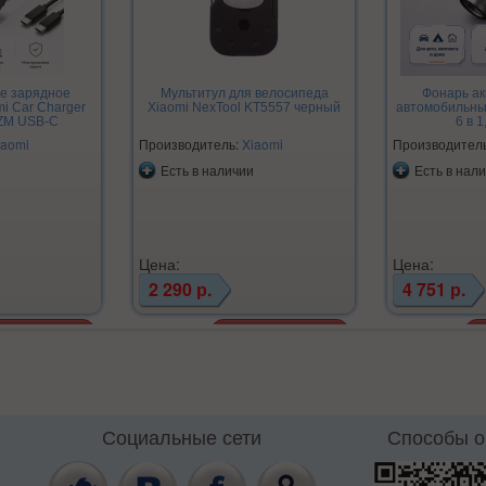
е зарядное
Мультитул для велосипеда
Фонарь а
mi Car Charger
Xiaomi NexTool KT5557 черный
автомобильны
ZM USB-C
6 в 1
iaomi
Производитель:
Xiaomi
Производител
Есть в наличии
Есть в нал
Цена:
Цена:
2 290 р.
4 751 р.
Социальные сети
Способы 