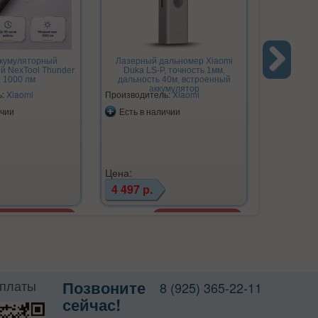
ккумуляторный
Лазерный дальномер Xiaomi
й NexTool Thunder
Duka LS-P, точность 1мм,
, 1000 лм
дальность 40м, встроенный
Next
аккумулятор
ь:
Xiaomi
Производитель:
Xiaomi
ичии
Есть в наличии
Цена:
4 497 р.
оплаты
Позвоните
8 (925) 365-22-11
сейчас!