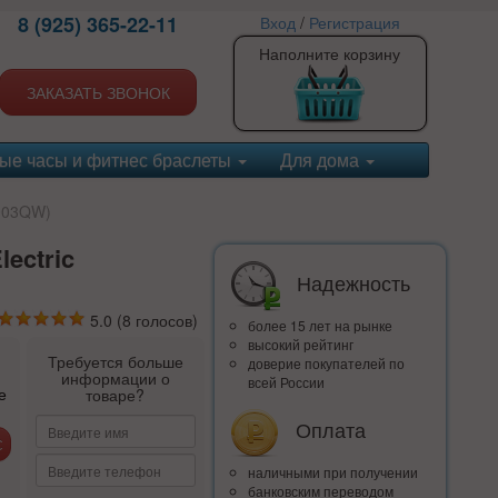
8 (925) 365-22-11
Вход
/
Регистрация
Наполните корзину
ЗАКАЗАТЬ ЗВОНОК
ые часы и фитнес браслеты
Для дома
D003QW)
lectric
Надежность
5.0
(
8
голосов)
более 15 лет на рынке
высокий рейтинг
Требуется больше
доверие покупателей по
информации о
всей России
е
товаре?
Оплата
наличными при получении
банковским переводом