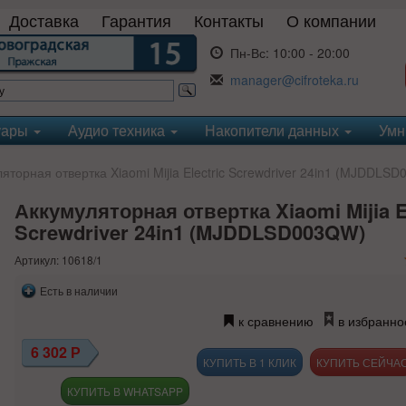
Доставка
Гарантия
Контакты
О компании
Пн-Вс:
10:00 - 20:00
manager@cifroteka.ru
уары
Аудио техника
Накопители данных
Умн
торная отвертка Xiaomi Mijia Electric Screwdriver 24in1 (MJDDLS
Аккумуляторная отвертка Xiaomi Mijia E
Screwdriver 24in1 (MJDDLSD003QW)
Артикул: 10618/1
Есть в наличии
к сравнению
в избранно
6 302
Р
КУПИТЬ В 1 КЛИК
КУПИТЬ В WHATSAPP