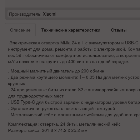
Производитель:
Xiaomi
Описание
Технические характеристики
Отзывы
Электрическая отвертка MiJia 24 в 1 с аккумулятором и USB-C
инструмент для дома, ремонта и работы с электроникой. Комп
вес 59 г обеспечивают комфортное использование, а встроенн
мА*ч позволяет закрутить до 400 винтов на одной зарядке.
. Мощный магнитный двигатель до 200 об/мин
. Два режима крутящего момента: I – 0,05 Нм для мелких устрой
крупных
. 24 прецизионные биты из стали S2 с антикоррозийным покры
для труднодоступных мест
. USB Type-C для быстрой зарядки с индикатором уровня бата
. Эргономичная рукоятка с нескользящей текстурой
. Металлический кейс с магнитными ячейками для удобного хр
Комплектация: отвертка, 24 биты, металлический кейс
Размеры кейса: 201.8 x 74.2 x 25.2 мм