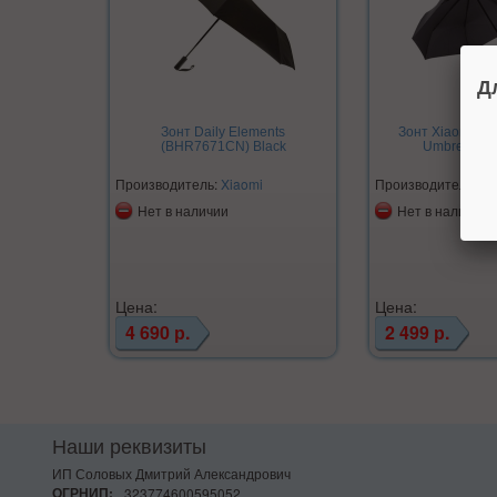
Д
Зонт Daily Elements
Зонт Xiaomi Mij
(BHR7671CN) Black
Umbrella 
Производитель:
Xiaomi
Производитель:
Xi
Нет в наличии
Нет в наличии
Цена:
Цена:
4 690 р.
2 499 р.
Наши реквизиты
ИП Соловых Дмитрий Александрович
ОГРНИП:
323774600595052