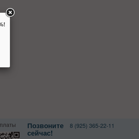
%!
оплаты
Позвоните
8 (925) 365-22-11
сейчас!