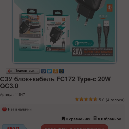
Поделиться…
СЗУ блок+кабель FC172 Type-c 20W
QC3.0
Артикул: 11547
5.0
(
4
голоса)
Нет в наличии
к сравнению
в избранное
550
Р