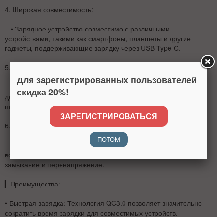
4.
Широкая совместимость
:
• Зарядное устройство совместимо с различными
устройствами, такими как смартфоны, планшеты и другие
гаджеты, поддерживающие зарядку через USB Type-C.
5.
Компактный и легкий дизайн
:
Для зарегистрированных пользователей
• Устройство имеет небольшой размер и легкий вес, что
скидка 20%!
делает его удобным для использования дома, в офисе или в
поездках.
ЗАРЕГИСТРИРОВАТЬСЯ
6.
Защита от перегрева и короткого замыкания
:
ПОТОМ
• Встроенные системы защиты обеспечивают безопасность
во время зарядки, предотвращая перегрев, короткое
замыкание и перенапряжение.
▎
Преимущества:
•
Быстрая зарядка
: Технология QC3.0 позволяет значительно
сократить время зарядки для совместимых устройств.