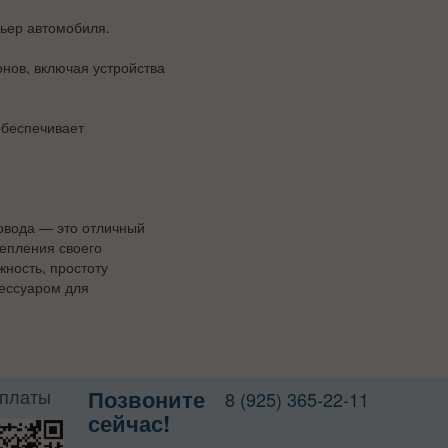
рьер автомобиля.
нов, включая устройства
обеспечивает
ховода — это отличный
репления своего
жность, простоту
сессуаром для
оплаты
Позвоните
8 (925) 365-22-11
сейчас!