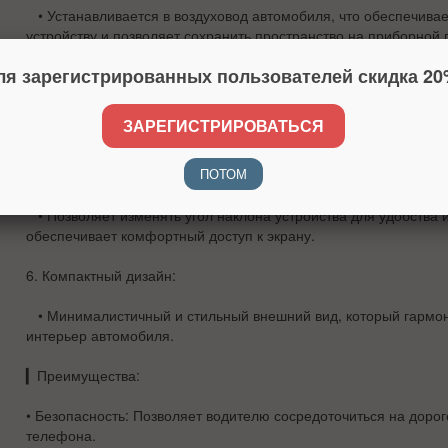
• Устанавливается в воздуховод автомобиля, что обеспечивае
устройству и позволяет сохранить пространство на приборной 
ля зарегистрированных пользователей скидка 20
4.
Легкость установки
:
• Простая установка и снятие без использования инструменто
ЗАРЕГИСТРИРОВАТЬСЯ
крепится к решетке воздуховода.
ПОТОМ
5.
Регулируемый угол обзора
:
• Позволяет изменять угол наклона устройства для удобства и
обеспечивает комфортный доступ к экрану.
6.
Компактный дизайн
:
• Минималистичный и стильный внешний вид, который гармон
интерьер автомобиля.
▎
Преимущества:
•
Безопасность
: Позволяет водителю сосредоточиться на дороге
телефона.