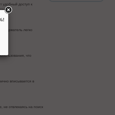
т удобный доступ к
панели.
%!
в. Держатель легко
спользования, что
ично вписывается в
, не отвлекаясь на поиск