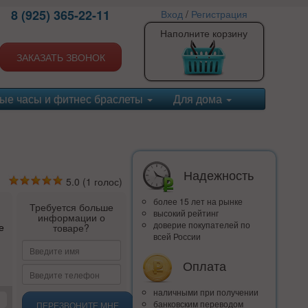
8 (925) 365-22-11
Вход
/
Регистрация
Наполните корзину
ЗАКАЗАТЬ ЗВОНОК
ые часы и фитнес браслеты
Для дома
Надежность
5.0
(
1
голос)
более 15 лет на рынке
Требуется больше
высокий рейтинг
информации о
доверие покупателей по
е
товаре?
всей России
Оплата
наличными при получении
банковским переводом
ПЕРЕЗВОНИТЕ МНЕ