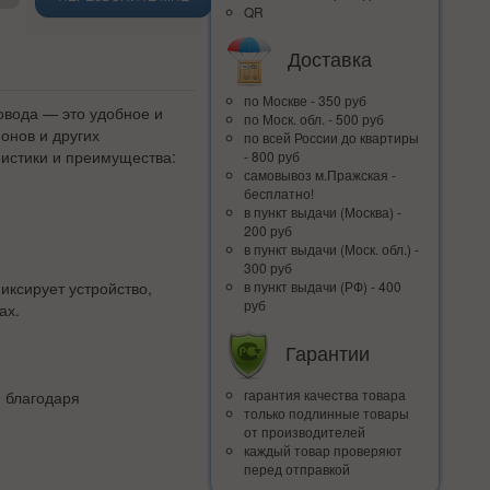
QR
Доставка
по Москве - 350 руб
овода — это удобное и
по Моск. обл. - 500 руб
онов и других
по всей Росcии до квартиры
ристики и преимущества:
- 800 руб
самовывоз м.Пражская -
бесплатно!
в пункт выдачи (Москва) -
200 руб
в пункт выдачи (Моск. обл.) -
300 руб
ксирует устройство,
в пункт выдачи (РФ) - 400
руб
ах.
Гарантии
гарантия качества товара
 благодаря
только подлинные товары
от производителей
каждый товар проверяют
перед отправкой