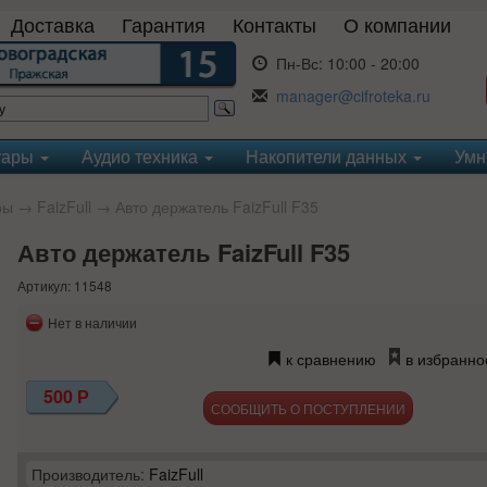
Доставка
Гарантия
Контакты
О компании
Пн-Вс:
10:00 - 20:00
manager@cifroteka.ru
уары
Аудио техника
Накопители данных
Умн
ры
→
FaizFull
→ Авто держатель FaizFull F35
Авто держатель FaizFull F35
Артикул: 11548
Нет в наличии
к сравнению
в избранно
500
Р
СООБЩИТЬ О ПОСТУПЛЕНИИ
Производитель:
FaizFull