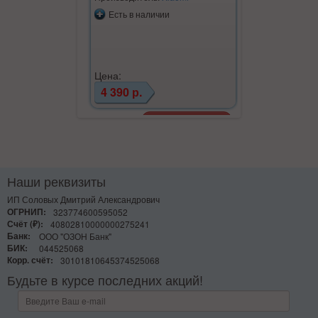
Есть в наличии
Есть в на
Цена:
Цена:
4 390 р.
2 100 р.
Наши реквизиты
ИП Соловых Дмитрий Александрович
ОГРНИП:
323774600595052
Счёт (₽):
40802810000000275241
Банк:
ООО "ОЗОН Банк"
БИК:
044525068
Корр. счёт:
30101810645374525068
Будьте в курсе последних акций!