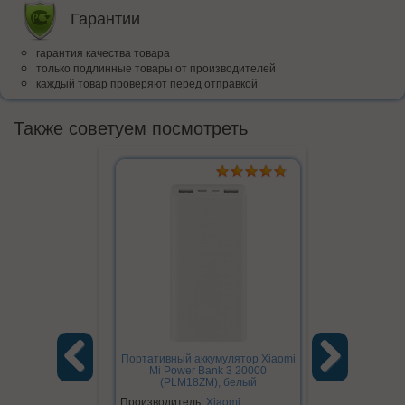
Гарантии
гарантия качества товара
только подлинные товары от производителей
каждый товар проверяют перед отправкой
Также советуем посмотреть
Портативный аккумулятор Xiaomi
Умный светиль
Mi Power Bank 3 20000
Plug-in Ligh
(PLM18ZM), белый
(YLYD1
Previous
Next
Производитель:
Xiaomi
Производите