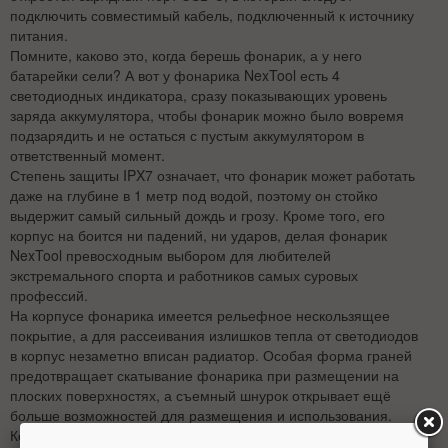
подключить совместимый кабель, подключенный к источнику
питания.
Помните, каково это, когда берешь фонарик, а у него
батарейки сели? А вот у фонарика NexTool есть 4
светодиодных индикатора, сразу показывающих уровень
заряда аккумулятора, чтобы фонарик можно было вовремя
подзарядить и не остаться с пустым аккумулятором в
ответственный момент.
Степень защиты IPX7 означает, что фонарик может работать
даже на глубине в 1 метр под водой, поэтому он стойко
выдержит самый сильный дождь и грозу. Кроме того, его
корпус на боится ни падений, ни ударов, делая фонарик
NexTool превосходным выбором для любителей
экстремального спорта и работников самых суровых
профессий.
На корпусе фонарика имеется рельефное нескользящее
покрытие, а для рассеивания излишков тепла от светодиодов
в корпус незаметно вписан радиатор. Особая форма граней
предотвращает скатывание фонарика при размещении на
плоских поверхностях, а съемный шнурок открывает ещё
больше возможностей для размещения и использования.
Корпус фонарика выполнен из сверхпрочного авиационного