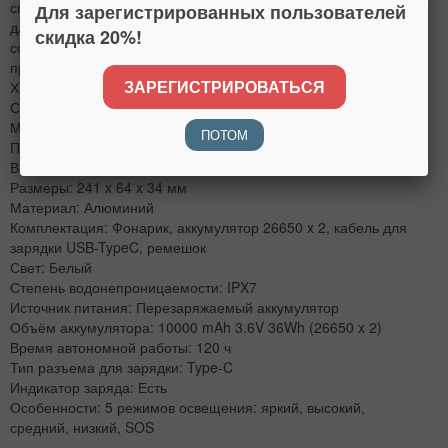
сплава, а его поверхность была подвергнута анодированию
Для зарегистрированных пользователей
для длительного срока службы и защиты от царапин, чтобы
скидка 20%!
со всех сторон и во всех аспектах фонарик NexTool был
превосходен.
ЗАРЕГИСТРИРОВАТЬСЯ
Характеристики:
Световой поток: 3600 lm
Модель: 6061
ПОТОМ
Производитель: NexTool
Вес: 650 г
Размеры: 241 x 64 x 34 мм
Материал: Алюминий
Комплектация: Фонарик, аккумулятор 26650 x 2, кабель для
зарядки USB-TypeC, ремешок
Свет: Белый
Степень водонепроницаемости: IPX7
Источник питания: Перезаряжаемый аккумулятор
Объём аккумулятора: 10000 mAh 3.6V 36Wh (26650 x 2)
Время автономной работы: 120 ч
Тип разъема для зарядки: Type-C
Индикатор заряда: Есть
Особенности: 5 режимов освещения: яркий, высокий,
средний, низкий, SOS