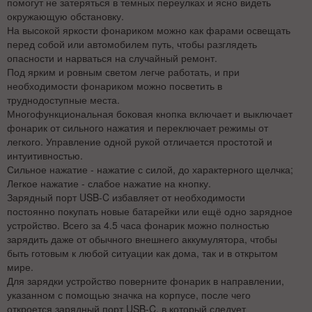
помогут не затеряться в темных переулках и ясно видеть
окружающую обстановку.
На высокой яркости фонариком можно как фарами освещать
перед собой или автомобилем путь, чтобы разглядеть
опасности и нарваться на случайный ремонт.
Под ярким и ровным светом легче работать, и при
необходимости фонариком можно посветить в
труднодоступные места.
Многофункциональная боковая кнопка включает и выключает
фонарик от сильного нажатия и переключает режимы от
легкого. Управление одной рукой отличается простотой и
интуитивностью.
Сильное нажатие - нажатие с силой, до характерного щелчка;
Легкое нажатие - слабое нажатие на кнопку.
Зарядный порт USB-C избавляет от необходимости
постоянно покупать новые батарейки или ещё одно зарядное
устройство. Всего за 4.5 часа фонарик можно полностью
зарядить даже от обычного внешнего аккумулятора, чтобы
быть готовым к любой ситуации как дома, так и в открытом
мире.
Для зарядки устройство поверните фонарик в направлении,
указанном с помощью значка на корпусе, после чего
откроется зарядный порт USB-C, в который следует