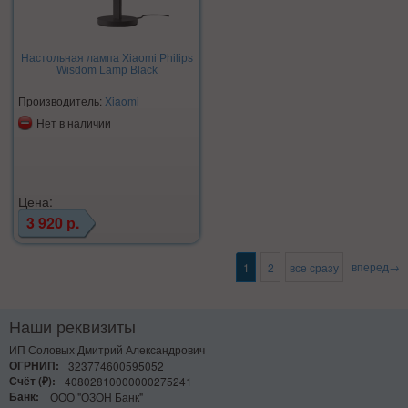
Настольная лампа Xiaomi Philips
Wisdom Lamp Black
Производитель:
Xiaomi
Нет в наличии
Цена:
3 920 р.
вперед→
1
2
все сразу
Наши реквизиты
ИП Соловых Дмитрий Александрович
ОГРНИП:
323774600595052
Счёт (₽):
40802810000000275241
Банк:
ООО "ОЗОН Банк"