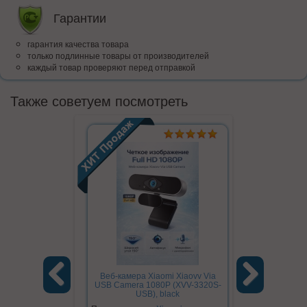
Гарантии
гарантия качества товара
только подлинные товары от производителей
каждый товар проверяют перед отправкой
Также советуем посмотреть
Веб-камера Xiaomi Xiaovv Via
Ручной фона
USB Camera 1080P (XVV-3320S-
Nato Outd
USB), black
Previous
Next