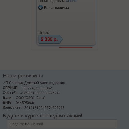
Производитель:
Xiaomi
Производите
Есть в наличии
Есть в на
Цена:
Цена:
2 330 р.
5 790 р.
Наши реквизиты
ИП Соловых Дмитрий Александрович
ОГРНИП:
323774600595052
Счёт (₽):
40802810000000275241
Банк:
ООО "ОЗОН Банк"
БИК:
044525068
Корр. счёт:
30101810645374525068
Будьте в курсе последних акций!