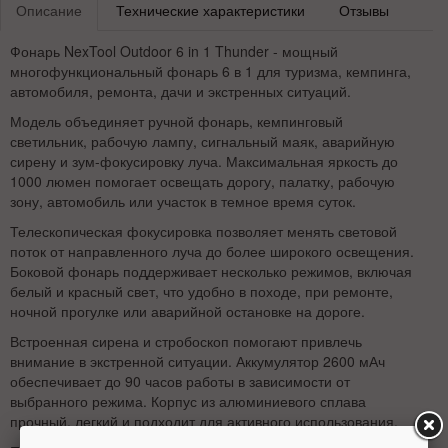
Описание
Технические характеристики
Отзывы
Фонарь NexTool Outdoor 6 in 1 Thunder - мощный
многофункциональный фонарь 6 в 1 для туризма, кемпинга,
автомобиля, ремонта, дачи и экстренных ситуаций.
Модель объединяет ручной фонарь, кемпинговый
светильник, рабочую лампу, сигнальный маяк, аварийную
сирену и зум-фокусировку луча. Максимальная яркость до
1000 люмен помогает освещать дорогу, палатку, рабочую
зону, автомобиль или участок в темное время суток.
Телескопическая фокусировка позволяет менять световой
поток от направленного луча до более широкого освещения.
Боковой фонарь поддерживает несколько режимов, включая
белый и красный свет, что удобно в походе, при ремонте,
ночной прогулке или аварийной остановке на дороге.
Встроенная сирена и стробоскоп помогают привлечь
внимание в экстренной ситуации. Аккумулятор 2600 мАч
обеспечивает до 90 часов работы в зависимости от
выбранного режима. Корпус из алюминиевого сплава
прочный, легкий и подходит для активного использования.