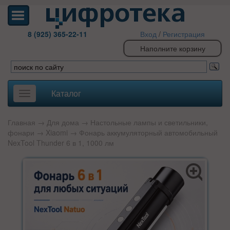
8 (925) 365-22-11
Вход
/
Регистрация
Наполните корзину
Каталог
Toggle
navigation
Главная
→
Для дома
→
Настольные лампы и светильники,
фонари
→
Xiaomi
→ Фонарь аккумуляторный автомобильный
NexTool Thunder 6 в 1, 1000 лм