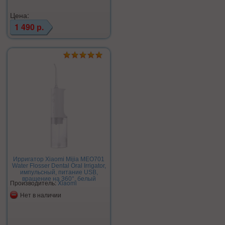
Цена:
1 490 р.
Ирригатор Xiaomi Mijia MEO701
Water Flosser Dental Oral Irrigator,
импульсный, питание USB,
вращение на 360°, белый
Производитель:
Xiaomi
Нет в наличии