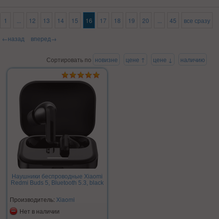
1
...
12
13
14
15
16
17
18
19
20
...
45
все сразу
←назад
вперед→
Сортировать по
новизне
цене ↑
цене ↓
наличию
Наушники беспроводные Xiaomi
Redmi Buds 5, Bluetooth 5.3, black
Производитель:
Xiaomi
Нет в наличии