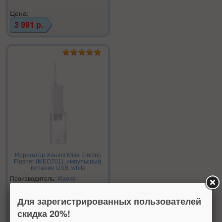
Цена:
3 991 р.
Ирригатор Xiaomi Mijia Electric
Flusher (MEO701), импульсный,
питание USB, white
Производитель:
Xiaomi
Нет в наличии
Для зарегистрированных пользователей
скидка 20%!