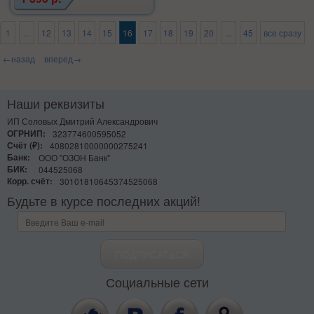
1
...
12
13
14
15
16
17
18
19
20
...
45
все сразу
←назад
вперед→
Наши реквизиты
ИП Соловых Дмитрий Александрович
ОГРНИП:
323774600595052
Счёт (₽):
40802810000000275241
Банк:
ООО "ОЗОН Банк"
БИК:
044525068
Корр. счёт:
30101810645374525068
Будьте в курсе последних акций!
Социальные сети