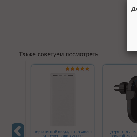
Д
Также советуем посмотреть
Портативный аккумулятор Xiaomi
Держатель с б
Mi Power Bank 3 20000
зарядкой Xiaomi