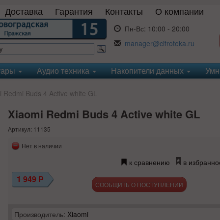
Доставка
Гарантия
Контакты
О компании
Пн-Вс:
10:00 - 20:00
manager@cifroteka.ru
уары
Аудио техника
Накопители данных
Умн
 Redmi Buds 4 Active white GL
Xiaomi Redmi Buds 4 Active white GL
Артикул: 11135
Нет в наличии
к сравнению
в избранно
1 949
Р
СООБЩИТЬ О ПОСТУПЛЕНИИ
Производитель:
Xiaomi