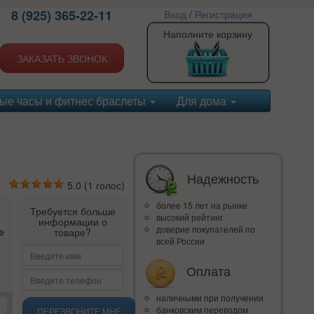
8 (925) 365-22-11
Вход
/
Регистрация
Наполните корзину
ЗАКАЗАТЬ ЗВОНОК
ые часы и фитнес браслеты
Для дома
Надежность
5.0
(
1
голос)
более 15 лет на рынке
Требуется больше
высокий рейтинг
информации о
доверие покупателей по
е
товаре?
всей России
Оплата
наличными при получении
банковским переводом
ПЕРЕЗВОНИТЕ МНЕ