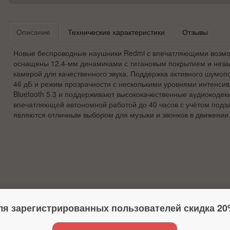
Описание
Технические характеристики
Отзывы
Новые беспроводные наушники Redmi с впечатляющими возмо
оснащены 12.4-мм динамиками с титановым покрытием и неза
камерой для качественного звука. Поддержка активного шумоп
46 дБ и режим прозрачности с несколькими уровнями интенси
Bluetooth 5.3 и поддерживают высококачественные аудиокодек
впечатляющей автономной работой до 40 часов с учётом подза
являются отличным выбором для музыки и звонков в движении
ля зарегистрированных пользователей скидка 20