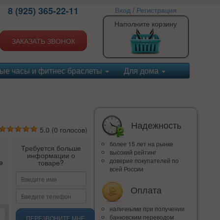
8 (925) 365-22-11
Вход
/
Регистрация
Наполните корзину
ЗАКАЗАТЬ ЗВОНОК
ые часы и фитнес браслеты
Для дома
Надежность
5.0
(
0
голосов)
более 15 лет на рынке
Требуется больше
высокий рейтинг
информации о
доверие покупателей по
е
товаре?
всей России
Оплата
наличными при получении
банковским переводом
ПЕРЕЗВОНИТЕ МНЕ