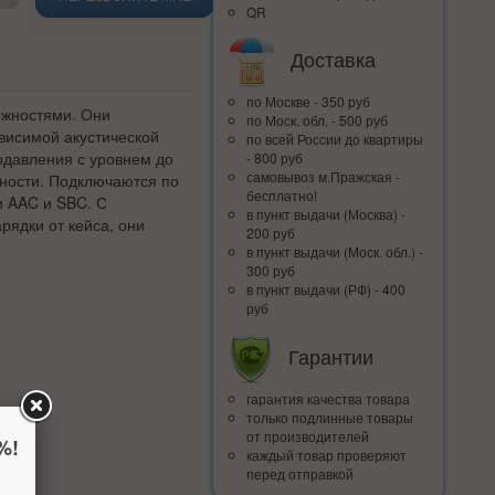
QR
Доставка
по Москве - 350 руб
жностями. Они
по Моск. обл. - 500 руб
висимой акустической
по всей Росcии до квартиры
одавления с уровнем до
- 800 руб
самовывоз м.Пражская -
вности. Подключаются по
бесплатно!
и AAC и SBC. С
в пункт выдачи (Москва) -
рядки от кейса, они
200 руб
.
в пункт выдачи (Моск. обл.) -
300 руб
в пункт выдачи (РФ) - 400
руб
Гарантии
гарантия качества товара
только подлинные товары
от производителей
%!
каждый товар проверяют
перед отправкой