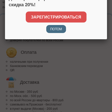
что репитер готов к работе. Усилитель работает при
скидка 20%!
подключении частоты сигнала 2,4 ГГц.
ЗАРЕГИСТРИРОВАТЬСЯ
Надежность
ПОТОМ
более 15 лет на рынке
высокий рейтинг
доверие покупателей по всей России
Оплата
наличными при получении
банковским переводом
QR
Доставка
по Москве - 350 руб
по Моск. обл. - 500 руб
по всей Росcии до квартиры - 800 руб
самовывоз м.Пражская - бесплатно!
в пункт выдачи (Москва) - 200 руб