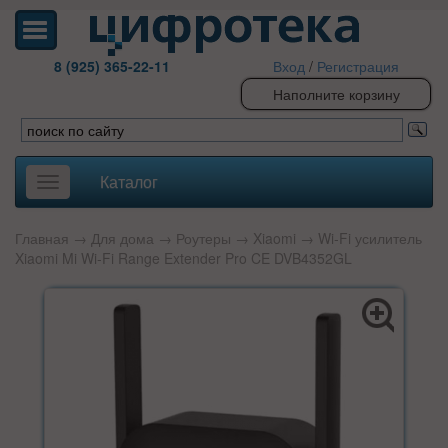
8 (925) 365-22-11
Вход
/
Регистрация
Наполните корзину
Каталог
Toggle
navigation
Главная
→
Для дома
→
Роутеры
→
Xiaomi
→ Wi-Fi усилитель
Xiaomi Mi Wi-Fi Range Extender Pro CE DVB4352GL