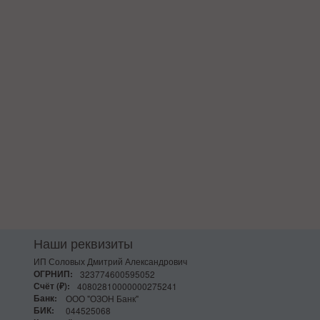
Наши реквизиты
ИП Соловых Дмитрий Александрович
ОГРНИП:
323774600595052
Счёт (₽):
40802810000000275241
Банк:
ООО "ОЗОН Банк"
БИК:
044525068