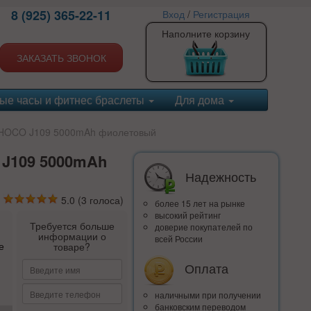
8 (925) 365-22-11
Вход
/
Регистрация
Наполните корзину
ЗАКАЗАТЬ ЗВОНОК
ые часы и фитнес браслеты
Для дома
 HOCO J109 5000mAh фиолетовый
 J109 5000mAh
Надежность
5.0
(
3
голоса)
более 15 лет на рынке
высокий рейтинг
Требуется больше
доверие покупателей по
информации о
всей России
е
товаре?
Оплата
наличными при получении
банковским переводом