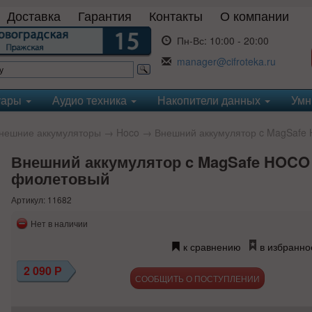
Доставка
Гарантия
Контакты
О компании
Пн-Вс:
10:00 - 20:00
manager@cifroteka.ru
уары
Аудио техника
Накопители данных
Умн
нешние аккумуляторы
→
Hoco
→ Внешний аккумулятор c MagSafe
Внешний аккумулятор c MagSafe HOCO
фиолетовый
Артикул: 11682
Нет в наличии
к сравнению
в избранно
2 090
Р
СООБЩИТЬ О ПОСТУПЛЕНИИ