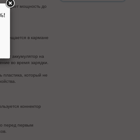
во выдает мощность до
%!
о помещается в кармане
руют аккумулятор на
ение во время зарядки.
 пластика, который не
ройства.
ользуется коннектор
во перед первым
ов.