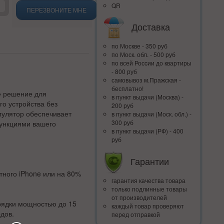
QR
ПЕРЕЗВОНИТЕ МНЕ
Доставка
по Москве - 350 руб
по Моск. обл. - 500 руб
по всей Росcии до квартиры
- 800 руб
самовывоз м.Пражская -
бесплатно!
е решение для
в пункт выдачи (Москва) -
го устройства без
200 руб
мулятор обеспечивает
в пункт выдачи (Моск. обл.) -
300 руб
функциями вашего
в пункт выдачи (РФ) - 400
руб
Гарантии
тного iPhone или на 80%
гарантия качества товара
только подлинные товары
от производителей
рядки мощностью до 15
каждый товар проверяют
дов.
перед отправкой