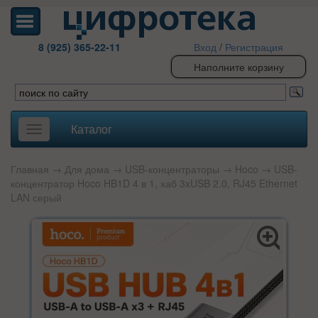
8 (925) 365-22-11
Вход
/
Регистрация
Наполните корзину
Каталог
Toggle
navigation
Главная
→
Для дома
→
USB-концентраторы
→
Hoco
→ USB-
концентратор Hoco HB1D 4 в 1, хаб 3xUSB 2.0, RJ45 Ethernet
LAN серый