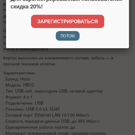
разъёмов и сетевого порта RJ45. Через адаптер можно
скидка 20%!
подключить мышь, клавиатуру, флешку, принтер, кардридер и
другие USB-устройства, а также использовать стабильное
ЗАРЕГИСТРИРОВАТЬСЯ
проводное LAN/Ethernet-соединение.
USB-хаб подходит для ноутбуков, ПК, моноблоков и другой
ПОТОМ
техники с USB-разъёмом. Порты USB и RJ45 могут работать
одновременно, поэтому адаптер удобен для дома, офиса,
учёбы и командировок.
Корпус выполнен из алюминиевого сплава, кабель — в
прочной тканевой оплётке.
Характеристики:
. Бренд: Hoco
. Модель: HB1D
. Тип: USB-хаб, переходник USB, сетевой адаптер
. Формат: 4 в 1
. Подключение: USB
. Разъёмы: USB 2.0 x3, RJ45
. Сетевой порт: Ethernet LAN 10/100 Мбит/с
. Скорость передачи данных USB: до 480 Мбит/с
. Одновременная работа портов: да
. Материал: алюминиевый сплав, тканевая оплётка