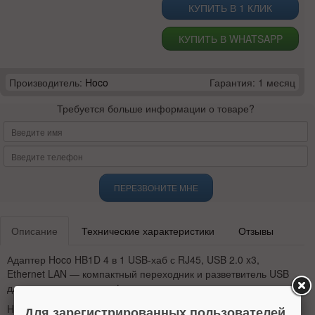
КУПИТЬ В 1 КЛИК
КУПИТЬ В WHATSAPP
Производитель:
Hoco
Гарантия: 1 месяц
Требуется больше информации о товаре?
ПЕРЕЗВОНИТЕ МНЕ
Описание
Технические характеристики
Отзывы
Адаптер Hoco HB1D 4 в 1 USB-хаб с RJ45, USB 2.0 x3,
Ethernet LAN — компактный переходник и разветвитель USB
для подключения периферии и проводного интернета.
Hoco HB1D расширяет один USB-порт до трёх USB 2.0
Для зарегистрированных пользователей