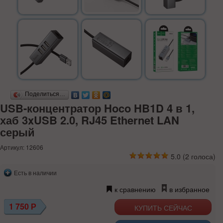
Поделиться…
USB-концентратор Hoco HB1D 4 в 1,
хаб 3xUSB 2.0, RJ45 Ethernet LAN
серый
Артикул: 12606
5.0
(
2
голоса)
Есть в наличии
к сравнению
в избранное
1 750
Р