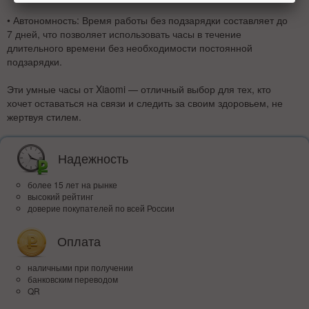
•
Автономность:
Время работы без подзарядки составляет до
7 дней, что позволяет использовать часы в течение
длительного времени без необходимости постоянной
подзарядки.
Эти умные часы от Xiaomi — отличный выбор для тех, кто
хочет оставаться на связи и следить за своим здоровьем, не
жертвуя стилем.
Надежность
более 15 лет на рынке
высокий рейтинг
доверие покупателей по всей России
Оплата
наличными при получении
банковским переводом
QR