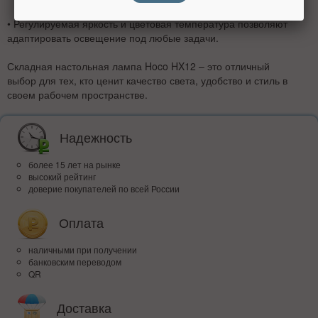
• Регулируемая яркость и цветовая температура позволяют
адаптировать освещение под любые задачи.
Складная настольная лампа Hoco HX12 – это отличный
выбор для тех, кто ценит качество света, удобство и стиль в
своем рабочем пространстве.
Надежность
более 15 лет на рынке
высокий рейтинг
доверие покупателей по всей России
Оплата
наличными при получении
банковским переводом
QR
Доставка