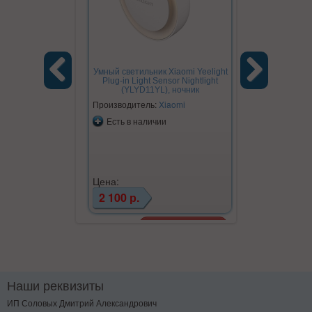
Умный светильник Xiaomi Yeelight
Plug-in Light Sensor Nightlight
(YLYD11YL), ночник
Previous
Next
Производитель:
Xiaomi
Есть в наличии
Цена:
2 100 р.
Наши реквизиты
ИП Соловых Дмитрий Александрович