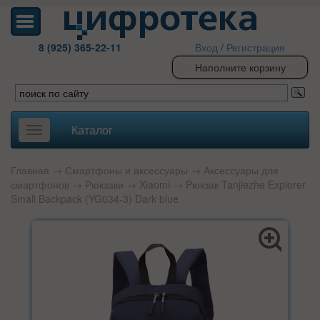
8 (925) 365-22-11
Вход
/
Регистрация
Наполните корзину
Каталог
Toggle
navigation
Главная
→
Смартфоны и аксессуары
→
Аксессуары для
смартфонов
→
Рюкзаки
→
Xiaomi
→ Pюкзак Tanjiezhe Explorer
Small Backpack (YG034-3) Dark blue