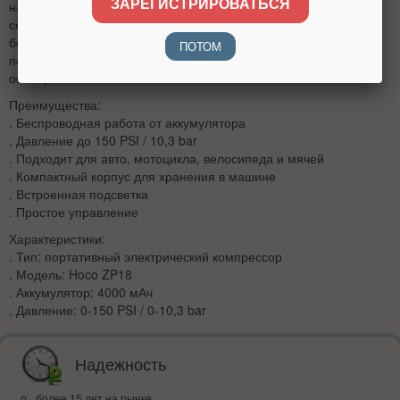
ЗАРЕГИСТРИРОВАТЬСЯ
на даче или в путешествии без постоянного подключения к
сети. Давление до 150 PSI / 10,3 bar подходит для
большинства бытовых задач, а встроенная подсветка
ПОТОМ
помогает пользоваться устройством вечером или при слабом
освещении.
Преимущества:
. Беспроводная работа от аккумулятора
. Давление до 150 PSI / 10,3 bar
. Подходит для авто, мотоцикла, велосипеда и мячей
. Компактный корпус для хранения в машине
. Встроенная подсветка
. Простое управление
Характеристики:
. Тип: портативный электрический компрессор
. Модель: Hoco ZP18
. Аккумулятор: 4000 мАч
. Давление: 0-150 PSI / 0-10,3 bar
Надежность
более 15 лет на рынке