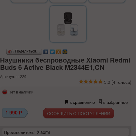
Поделиться…
Наушники беспроводные Xiaomi Redmi
Buds 6 Active Black M2344E1,CN
Артикул: 11229
5.0
(
4
голоса)
Нет в наличии
к сравнению
в избранное
1 990
Р
СООБЩИТЬ О ПОСТУПЛЕНИИ
Производитель:
Xiaomi