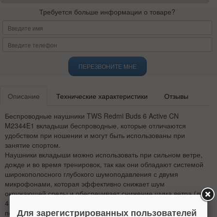
Требуется больше информации о товаре?
ПЕРЕЗВОНИТЕ МНЕ
Описание
Технические характеристики
Отзывы
Беспроводные наушники TWS Redmi Buds 6 Active CN
M2344E1 вкладыши беспроводные, которые отличаются
удобством при ношении и могут быть использованы при
занятие спортом.
Наушники вкладыши можно использовать при сильном ветре,
дожде и во время тренировок, так как они обладают системой
широкополосного глубокого шумоподавления с двумя
микрофонами, которая эффективно снижает шум
окружающей среды и обеспечивает снижение шума ветра (до
4 м/с) во время разговора. Есть функция активации голосовых
Для зарегистрированных пользователей
помощников в одно касание, что повышает удобство для