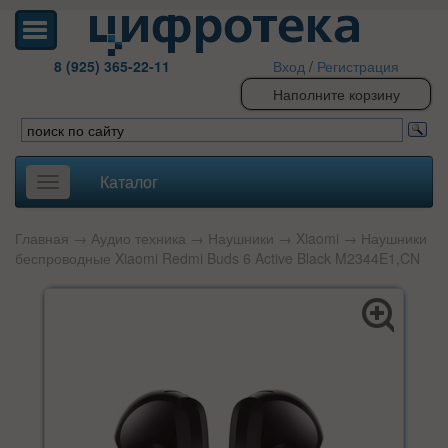
8 (925) 365-22-11
Вход
/
Регистрация
Наполните корзину
Каталог
Toggle
navigation
Главная
→
Аудио техника
→
Наушники
→
Xiaomi
→ Наушники
беспроводные Xiaomi Redmi Buds 6 Active Black M2344E1,CN