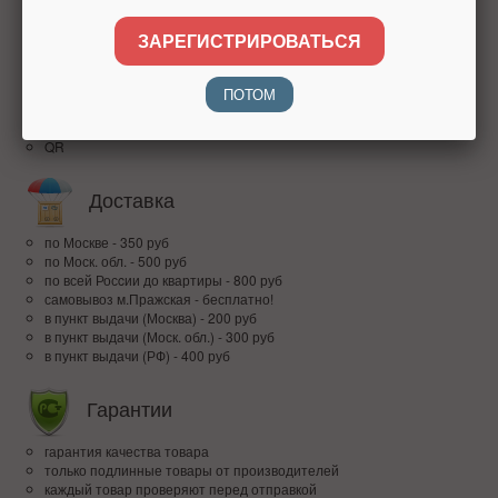
доверие покупателей по всей России
ЗАРЕГИСТРИРОВАТЬСЯ
Оплата
ПОТОМ
наличными при получении
банковским переводом
QR
Доставка
по Москве - 350 руб
по Моск. обл. - 500 руб
по всей Росcии до квартиры - 800 руб
самовывоз м.Пражская - бесплатно!
в пункт выдачи (Москва) - 200 руб
в пункт выдачи (Моск. обл.) - 300 руб
в пункт выдачи (РФ) - 400 руб
Гарантии
гарантия качества товара
только подлинные товары от производителей
каждый товар проверяют перед отправкой