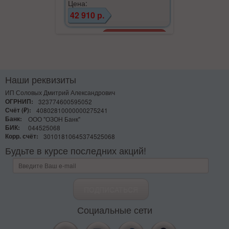
Цена:
Цена:
42 910 р.
2 850 р.
Наши реквизиты
ИП Соловых Дмитрий Александрович
ОГРНИП:
323774600595052
Счёт (₽):
40802810000000275241
Банк:
ООО "ОЗОН Банк"
БИК:
044525068
Корр. счёт:
30101810645374525068
Будьте в курсе последних акций!
Социальные сети