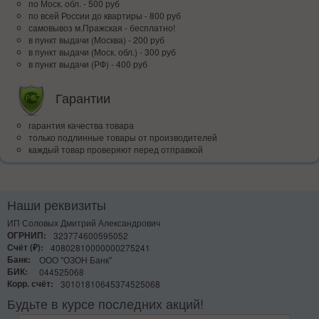
по Моск. обл. - 500 руб
по всей Росcии до квартиры - 800 руб
самовывоз м.Пражская - бесплатно!
в пункт выдачи (Москва) - 200 руб
в пункт выдачи (Моск. обл.) - 300 руб
в пункт выдачи (РФ) - 400 руб
Гарантии
гарантия качества товара
только подлинные товары от производителей
каждый товар проверяют перед отправкой
Наши реквизиты
ИП Соловых Дмитрий Александрович
ОГРНИП:
323774600595052
Счёт (₽):
40802810000000275241
Банк:
ООО "ОЗОН Банк"
БИК:
044525068
Корр. счёт:
30101810645374525068
Будьте в курсе последних акций!