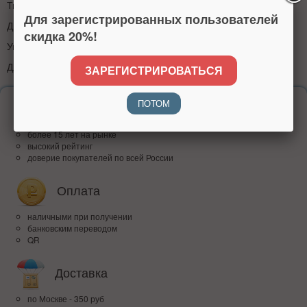
Тип воспроизведения:стерео
Для зарегистрированных пользователей
Диаметр динамиков:40 мм
скидка 20%!
Управление:уровень громкости / отключение звука
Длина кабеля:2.4 м
ЗАРЕГИСТРИРОВАТЬСЯ
ПОТОМ
Надежность
более 15 лет на рынке
высокий рейтинг
доверие покупателей по всей России
Оплата
наличными при получении
банковским переводом
QR
Доставка
по Москве - 350 руб