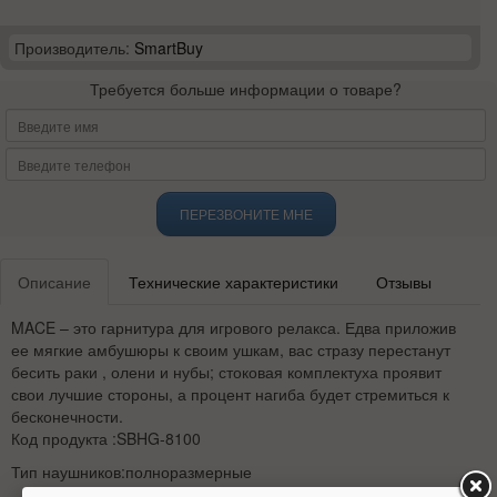
Производитель:
SmartBuy
Требуется больше информации о товаре?
ПЕРЕЗВОНИТЕ МНЕ
Описание
Технические характеристики
Отзывы
MACE – это гарнитура для игрового релакса. Едва приложив
ее мягкие амбушюры к своим ушкам, вас стразу перестанут
бесить раки , олени и нубы; стоковая комплектуха проявит
свои лучшие стороны, а процент нагиба будет стремиться к
бесконечности.
Код продукта :SBHG-8100
Тип наушников:полноразмерные