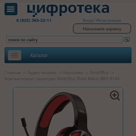
8 (925) 365-22-11
Вход
/
Регистрация
Наполните корзину
Каталог
Toggle
navigation
Главная
→
Аудио техника
→
Наушники
→
SmartBuy
→
Компьютерная гарнитура SmartBuy Rush Mace SBH-8100