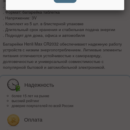
электроникой
. Тип батарейки: CR2032
. Формат: батарейка таблетка
. Напряжение: 3V
. Комплект из 5 шт. в блистерной упаковке
. Длительный срок хранения и стабильная подача энергии
. Подходят для дома, офиса и автомобиля
Батарейки Henli Max CR2032 обеспечивают надежную работу
устройств с низким энергопотреблением. Литиевые элементы
питания отличаются устойчивостью к саморазряду,
долговечностью и универсальной совместимостью с
популярной бытовой и автомобильной электроникой.
Надежность
более 15 лет на рынке
высокий рейтинг
доверие покупателей по всей России
Оплата