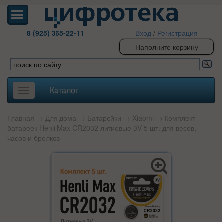
8 (925) 365-22-11
Вход
/
Регистрация
Наполните корзину
Каталог
Toggle
navigation
Главная
→
Для дома
→
Батарейки
→
Xiaomi
→ Комплект
батареек Henli Max CR2032 литиевые 3V 5 шт. для весов,
часов и брелков