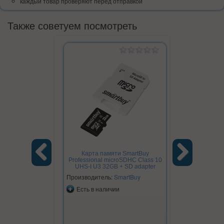
каждый товар проверяют перед отправкой
Также советуем посмотреть
Карта памяти SmartBuy
Professional microSDHC Class 10
UHS-I U3 32GB + SD adapter
Previous
Next
Производитель:
SmartBuy
Есть в наличии