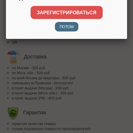
высокий рейтинг
доверие покупателей по всей России
ЗАРЕГИСТРИРОВАТЬСЯ
Оплата
ПОТОМ
наличными при получении
банковским переводом
QR
Доставка
по Москве - 350 руб
по Моск. обл. - 500 руб
по всей Росcии до квартиры - 800 руб
самовывоз м.Пражская - бесплатно!
в пункт выдачи (Москва) - 200 руб
в пункт выдачи (Моск. обл.) - 300 руб
в пункт выдачи (РФ) - 400 руб
Гарантии
гарантия качества товара
только подлинные товары от производителей