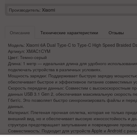
Производитель:
Xiaomi
Описание
Технические характеристики
Отзывы
Модель:
Xiaomi 6A Dual Type-C to Type-C High Speed Braided Da
Артикул:
XMAC1CYM
Цвет:
Темно-серый
Длина:
1 метр — идеальная длина для удобного использовани
подключать устройства в различных условиях.
Мощность зарядки:
Поддерживает быструю зарядку мощностью 
обеспечивает быстрое и эффективное питание совместимых ус
Скорость передачи данных:
Совместим с высокоскоростным пр
данных USB 3.1 Gen 2, обеспечивая максимальную скорость п
Гбит/с. Это позволяет быстро синхронизировать файлы и пер
данных.
Материал:
Плетеная прочная оплетка, которая не только прид
внешний вид, но и обеспечивает высокую износостойкость и до
структура предотвращает запутывание и повреждение провода
Совместимость:
Подходит для устройств Apple и Android с раз
смартфоны, планшеты и ноутбуки.