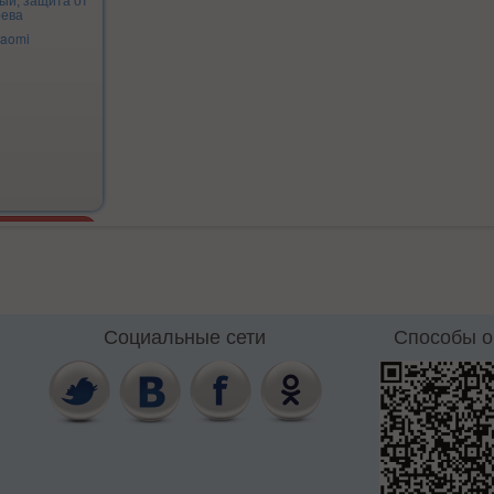
вый, защита от
рева
iaomi
Социальные сети
Способы 