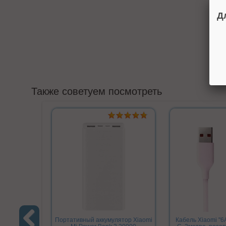
Д
Также советуем посмотреть
Портативный аккумулятор Xiaomi
Кабель Xiaomi "6A