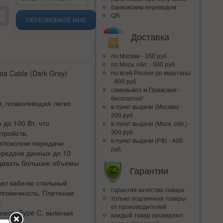
банковским переводом
QR
ПЕРЕЗВОНИТЕ МНЕ
Доставка
по Москве - 350 руб
по Моск. обл. - 500 руб
ta Cable (Dark Gray)
по всей Росcии до квартиры
- 800 руб
самовывоз м.Пражская -
бесплатно!
я, позволяющая легко
в пункт выдачи (Москва) -
200 руб
до 100 Вт, что
в пункт выдачи (Моск. обл.) -
300 руб
тройств.
в пункт выдачи (РФ) - 400
отоколом передачи
руб
ередачи данных до 10
едавать большие объемы
Гарантии
ает кабелю стильный
гарантия качества товара
лговечность. Плетеная
только подлинные товары
.
от производителей
ъемом Type-C, включая
каждый товар проверяют