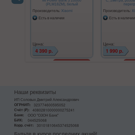
Mi Power Bank 3 20000
C, 2метра, розо
(PLM18ZM), белый
перег
Previous
Производитель:
Xiaomi
Производитель:
X
Есть в наличии
Есть в наличии
Цена:
Цена:
4 390 р.
1 990 р.
Наши реквизиты
ИП Соловых Дмитрий Александрович
ОГРНИП:
323774600595052
Счёт (₽):
40802810000000275241
Банк:
ООО "ОЗОН Банк"
БИК:
044525068
Корр. счёт:
30101810645374525068
Будьте в курсе последних акций!