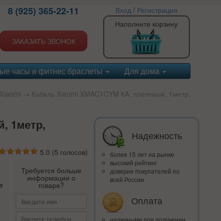
8 (925) 365-22-11
Вход
/
Регистрация
Наполните корзину
ЗАКАЗАТЬ ЗВОНОК
ые часы и фитнес браслеты
Для дома
Xiaomi
→ Кабель Xiaomi XMAC1CYM 6A, плетеный, 1метр,
, 1метр,
Надежность
5.0
(
5
голосов)
более 15 лет на рынке
высокий рейтинг
Требуется больше
доверие покупателей по
информации о
всей России
е
товаре?
Оплата
наличными при получении