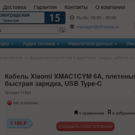
Доставка
Гарантия
Контакты
О компании
Пн-Вс:
10:00 - 20:00
manager@cifroteka.ru
уары
Аудио техника
Накопители данных
Умн
смартфонов
→
Зарядные устройства и адаптеры, шнуры, кабели
→
Кабель Xiaomi XMAC1CYM 6A, плетеный
быстрая зарядка, USB Type-C
Артикул: 11524
Нет в наличии
к сравнению
в избранно
1 190
Р
СООБЩИТЬ О ПОСТУПЛЕНИИ