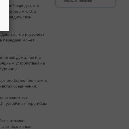
перед отправкой
ыстрой зарядки, что
ными кабелями. Это
одзарядить свои
данных, что позволяет
ть передачи может
ия как дома, так и в
арядным устройствам на
путаницы.
ает его более прочным и
местах соединения.
ов и защитных
Он устойчив к перегибам
йств, включая
-C от различных