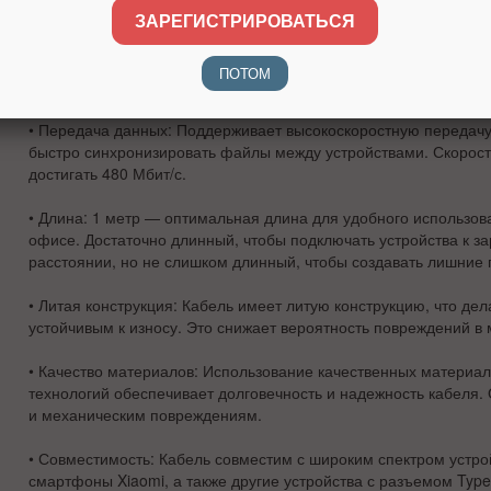
ЗАРЕГИСТРИРОВАТЬСЯ
•
Функция быстрой зарядки:
Кабель поддерживает технологию б
позволяет заряжать устройства быстрее по сравнению с обыч
особенно полезно для пользователей, которым нужно быстро п
ПОТОМ
гаджеты.
•
Передача данных:
Поддерживает высокоскоростную передачу 
быстро синхронизировать файлы между устройствами. Скорос
достигать 480 Мбит/с.
•
Длина:
1 метр — оптимальная длина для удобного использован
офисе. Достаточно длинный, чтобы подключать устройства к з
расстоянии, но не слишком длинный, чтобы создавать лишние 
•
Литая конструкция:
Кабель имеет литую конструкцию, что дел
устойчивым к износу. Это снижает вероятность повреждений в 
•
Качество материалов:
Использование качественных материал
технологий обеспечивает долговечность и надежность кабеля. 
и механическим повреждениям.
•
Совместимость:
Кабель совместим с широким спектром устро
смартфоны Xiaomi, а также другие устройства с разъемом Type