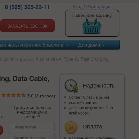
8 (925) 365-22-11
Вход
/
Регистрация
Наполните корзину
ЗАКАЗАТЬ ЗВОНОК
ые часы и фитнес браслеты
Для дома
Xiaomi
→ Кабель Xiaomi Mi 6A, Type-C, Fast Charging,
ng, Data Cable,
Надежность
5.0
(
3
голоса)
более 15 лет на рынке
высокий рейтинг
Требуется больше
доверие покупателей по
информации о
всей России
е
товаре?
Оплата
наличными при получении