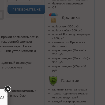
банковским переводом
QR
ПЕРЕЗВОНИТЕ МНЕ
Доставка
по Москве - 350 руб
по Моск. обл. - 500 руб
по всей Росcии до квартиры
с широкой совместимостью
- 800 руб
 ускоренной зарядки
самовывоз м.Пражская -
аккумулятора. Также
бесплатно!
в пункт выдачи (Москва) -
енными устройствами и
200 руб
в пункт выдачи (Моск. обл.) -
 надежный аксессуар,
300 руб
в пункт выдачи (РФ) - 400
т его основные
руб
Гарантии
гарантия качества товара
ость и совместимость с
только подлинные товары
шеты и ноутбуки.
%!
от производителей
каждый товар проверяют