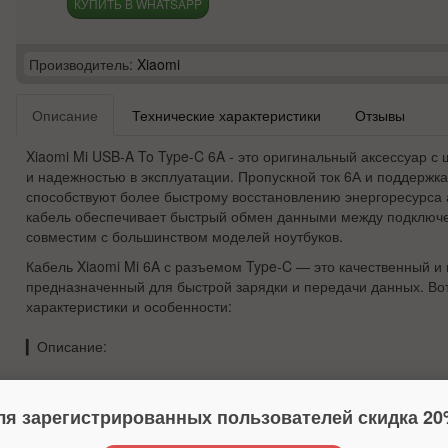
КУПИТЬ В WHATSAPP
Производитель:
Xiaomi
Описание
Технические характеристики
Отзывы
Xiaomi Mi USB-A To Type-C 6A - это оригинальный аксессуар 
и надежностью в эксплуатации. Пропускной ток 6А и поддержка
способствуют более быстрому восстановлению энергоресурса 
кабель обеспечивает быстрый обмен данными между подключ
совместим с большинством моделей ноутбуков.
Кабель Xiaomi Mi 6A с разъемом Type-C — это качественный и
предназначенный для быстрой зарядки и передачи данных. Во
характеристики и особенности:
▎
Описание:
•
Тип подключения:
USB Type-C, что обеспечивает универсальн
множеством современных устройств, включая смартфоны, план
ля зарегистрированных пользователей скидка 20