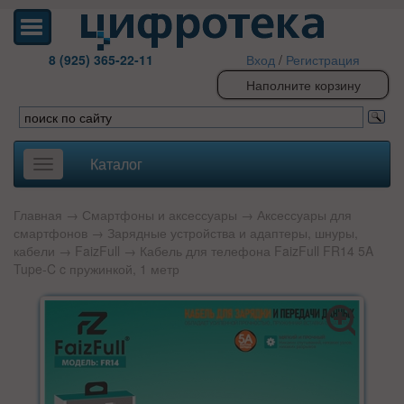
8 (925) 365-22-11
Вход
/
Регистрация
Наполните корзину
Каталог
Toggle
navigation
Главная
→
Смартфоны и аксессуары
→
Аксессуары для
смартфонов
→
Зарядные устройства и адаптеры, шнуры,
кабели
→
FaizFull
→ Кабель для телефона FaizFull FR14 5A
Tupe-C c пружинкой, 1 метр