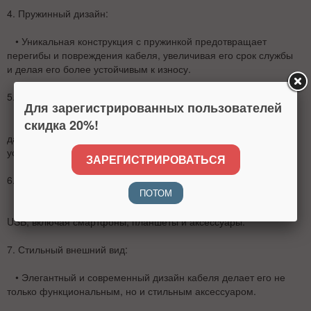
4.
Пружинный дизайн
:
• Уникальная конструкция с пружинкой предотвращает
перегибы и повреждения кабеля, увеличивая его срок службы
и делая его более устойчивым к износу.
5.
Качество передачи данных
:
Для зарегистрированных пользователей
скидка 20%!
• Кабель обеспечивает быструю и стабильную передачу
данных, что позволяет легко синхронизировать файлы между
устройствами без задержек.
ЗАРЕГИСТРИРОВАТЬСЯ
6.
Совместимость
:
ПОТОМ
• Подходит для большинства устройств с разъемом Micro
USB, включая смартфоны, планшеты и аксессуары.
7.
Стильный внешний вид
:
• Элегантный и современный дизайн кабеля делает его не
только функциональным, но и стильным аксессуаром.