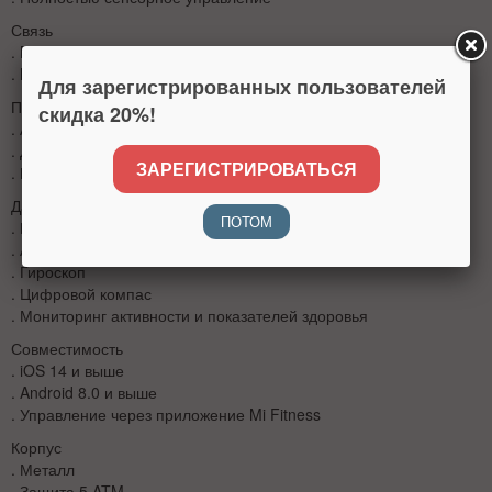
Связь
. Bluetooth 5.4
. NFC отсутствует
Для зарегистрированных пользователей
Питание
скидка 20%!
. Аккумулятор 233 мА·ч
. До 21 дня работы
ЗАРЕГИСТРИРОВАТЬСЯ
. Полная зарядка за 1 час
Датчики и функции
ПОТОМ
. Пульсометр (PPG)
. Акселерометр
. Гироскоп
. Цифровой компас
. Мониторинг активности и показателей здоровья
Совместимость
. iOS 14 и выше
. Android 8.0 и выше
. Управление через приложение Mi Fitness
Корпус
. Металл
. Защита 5 ATM