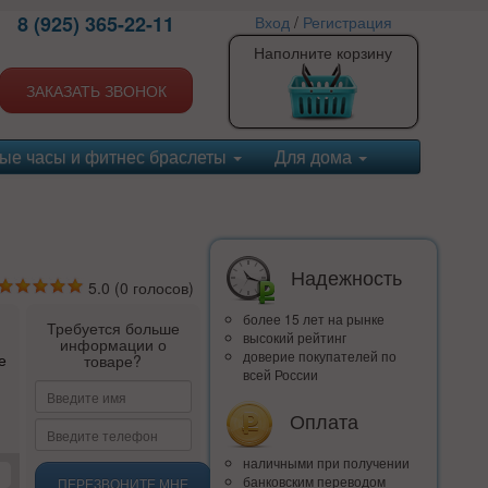
8 (925) 365-22-11
Вход
/
Регистрация
Наполните корзину
ЗАКАЗАТЬ ЗВОНОК
ые часы и фитнес браслеты
Для дома
Надежность
5.0
(
0
голосов)
более 15 лет на рынке
Требуется больше
высокий рейтинг
информации о
доверие покупателей по
е
товаре?
всей России
Оплата
наличными при получении
банковским переводом
ПЕРЕЗВОНИТЕ МНЕ