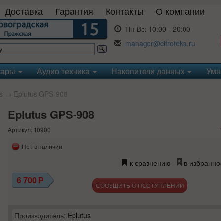
Доставка
Гарантия
Контакты
О компании
Пн-Вс:
10:00 - 20:00
manager@cifroteka.ru
уары
Аудио техника
Накопители данных
Умн
s
→ Eplutus GPS-908
Eplutus GPS-908
Артикул: 10900
Нет в наличии
к сравнению
в избранно
6 700
Р
СООБЩИТЬ О ПОСТУПЛЕНИИ
Производитель:
Eplutus