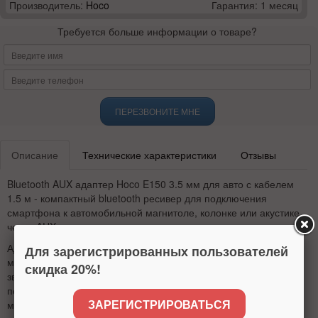
Производитель:
Hoco
Гарантия: 1 месяц
Требуется больше информации о товаре?
ПЕРЕЗВОНИТЕ МНЕ
Описание
Технические характеристики
Отзывы
Bluetooth AUX адаптер Hoco E150 3.5 мм для авто с кабелем
1.5 м - компактный bluetooth ресивер для подключения
смартфона к автомобильной магнитоле, колонке или акустике
через AUX-вход.
Адаптер работает по Bluetooth 5.4 и позволяет слушать
Для зарегистрированных пользователей
музыку, аудиокниги, навигационные подсказки и принимать
скидка 20%!
звонки без проводного подключения телефона. Модель
подходит для автомобиля и других устройств с разъемом 3.5
ЗАРЕГИСТРИРОВАТЬСЯ
мм jack. Кабель длиной 1.5 м удобно разместить в салоне, а