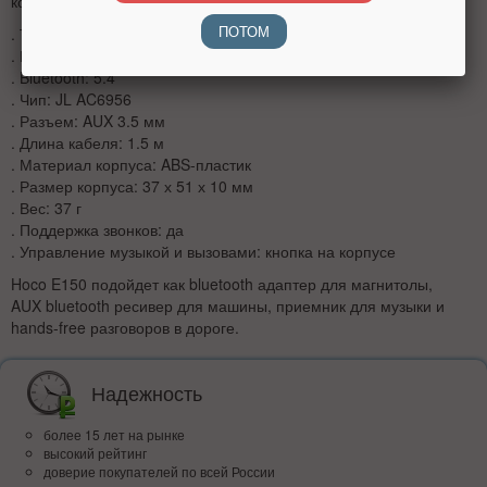
компактный корпус не занимает много места.
ПОТОМ
. Тип товара: автомобильный Bluetooth AUX адаптер, ресивер
. Модель: Hoco E150
. Bluetooth: 5.4
. Чип: JL AC6956
. Разъем: AUX 3.5 мм
. Длина кабеля: 1.5 м
. Материал корпуса: ABS-пластик
. Размер корпуса: 37 х 51 х 10 мм
. Вес: 37 г
. Поддержка звонков: да
. Управление музыкой и вызовами: кнопка на корпусе
Hoco E150 подойдет как bluetooth адаптер для магнитолы,
AUX bluetooth ресивер для машины, приемник для музыки и
hands-free разговоров в дороге.
Надежность
более 15 лет на рынке
высокий рейтинг
доверие покупателей по всей России