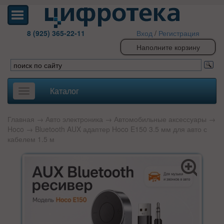
8 (925) 365-22-11
Вход
/
Регистрация
Наполните корзину
Каталог
Toggle
navigation
Главная
→
Авто электроника
→
Автомобильные аксессуары
→
Hoco
→ Bluetooth AUX адаптер Hoco E150 3.5 мм для авто с
кабелем 1.5 м