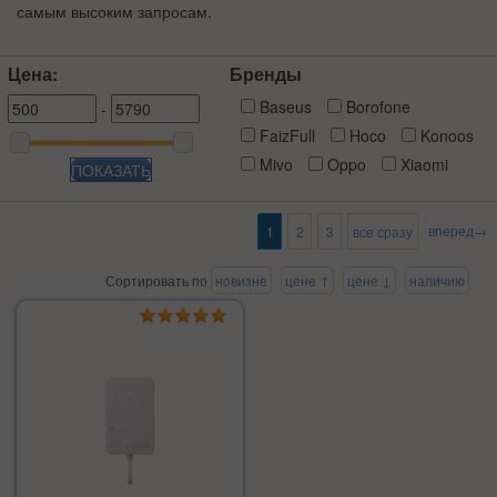
самым высоким запросам.
Цена:
Бренды
Baseus
Borofone
-
FaizFull
Hoco
Konoos
Mivo
Oppo
Xiaomi
ПОКАЗАТЬ
вперед→
1
2
3
все сразу
Сортировать по
новизне
цене ↑
цене ↓
наличию