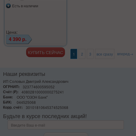
Есть в наличии
Цена:
4 390 р.
вперед→
1
2
3
все сразу
Наши реквизиты
ИП Соловых Дмитрий Александрович
ОГРНИП:
323774600595052
Счёт (₽):
40802810000000275241
Банк:
ООО "ОЗОН Банк"
БИК:
044525068
Корр. счёт:
30101810645374525068
Будьте в курсе последних акций!