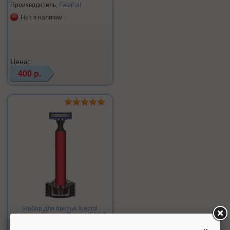
Производитель:
FaizFull
Нет в наличии
Цена:
400 р.
Набор для бритья Xiaomi
Huanxing Chaocai Zhanji H506-6,
ручная, с чехлом, red