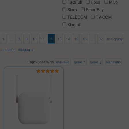
FaizFull
Hoco
Mivo
Siero
SmartBuy
TELECOM
TV-COM
Xiaomi
1
...
8
9
10
11
12
13
14
15
16
...
32
все сразу
←назад
вперед→
Сортировать по
новизне
цене ↑
цене ↓
наличию