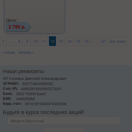
Цена:
2 790 р.
1
...
8
9
10
11
12
13
14
15
16
...
32
все сразу
←назад
вперед→
Наши реквизиты
ИП Соловых Дмитрий Александрович
ОГРНИП:
323774600595052
Счёт (₽):
40802810000000275241
Банк:
ООО "ОЗОН Банк"
БИК:
044525068
Корр. счёт:
30101810645374525068
Будьте в курсе последних акций!