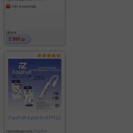
Нет в наличии
Цена:
2 999 р.
FaizFull 4 port H-8 FH12
Производитель:
FaizFull