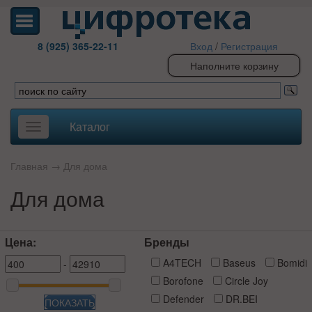
8 (925) 365-22-11
Вход
/
Регистрация
Наполните корзину
Каталог
Toggle
navigation
Главная
→
Для дома
Для дома
Цена:
Бренды
A4TECH
Baseus
Bomidi
-
Borofone
Circle Joy
Defender
DR.BEI
ПОКАЗАТЬ