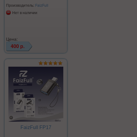
Производитель:
FaizFull
Нет в наличии
Цена:
400 р.
FaizFull FP17