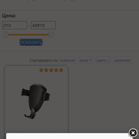
Цена:
-
ПОКАЗАТЬ
Сортировать по
новизне
цене ↑
цене ↓
наличию
Держатель с функцией
беспроводной зарядки Totu