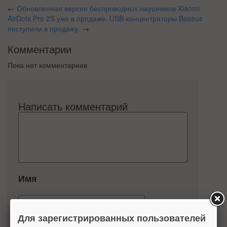
←
Обновленная версия беспроводных наушников Xiaomi
AirDots Pro 2S уже в продаже.
USB-концентраторы Baseus
поступили в продажу.
→
Комментарии
Пока нет комментариев
Написать комментарий
Имя
Для зарегистрированных пользователей